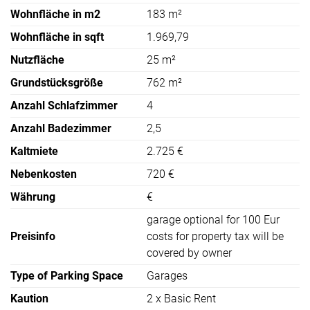
Wohnfläche in m2
183 m²
Wohnfläche in sqft
1.969,79
Nutzfläche
25 m²
Grundstücksgröße
762 m²
Anzahl Schlafzimmer
4
Anzahl Badezimmer
2,5
Kaltmiete
2.725 €
Nebenkosten
720 €
Währung
€
garage optional for 100 Eur
Preisinfo
costs for property tax will be
covered by owner
Type of Parking Space
Garages
Kaution
2 x Basic Rent